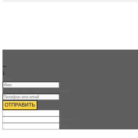
Ост
""
1
Имя
Телефон или email
your full name
ОТПРАВИТЬ
Previous
Next