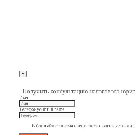
г. Пенза, ул. Московская, д.74, оф.329
Мы на карте
+7 (927) 289 9698
info@kbrp.ru
Получить консультацию
×
""
1
Получить консультацию налогового юрис
Имя
Телефон
your full name
В ближайшее время специалист свяжется с вами!