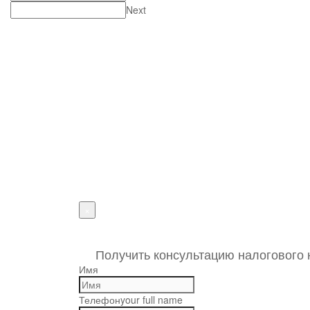
Next
г. Пенза, ул. Московская, д.74, оф.329
Мы на карте
+7 (927) 289 9698
info@kbrp.ru
Получить
консультацию
×
""
1
Получить консультацию налогового 
Имя
Телефон
your full name