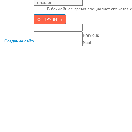
В ближайшее время специалист свяжется с
ОТПРАВИТЬ
Previous
Создание сайтов в Пензе
Все права защищены 2012-2017.
Next