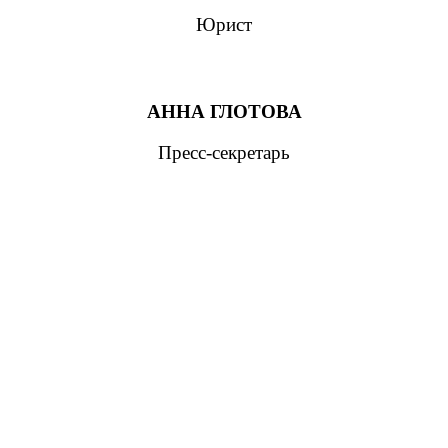
Юрист
АННА ГЛОТОВА
Пресс-секретарь
г. Пенза, ул. Московская, д.74, оф.329
Мы на карте
+7 (927) 289 9698
info@kbrp.ru
Получить консультацию