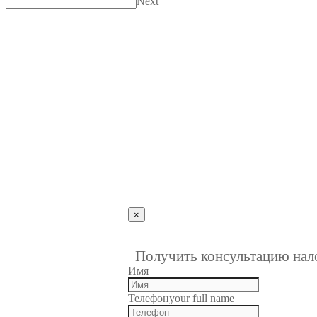
Next
×
""
1
Получить консультацию нал
Имя
Телефон
your full name