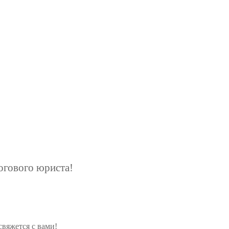
+7 (927) 289 9698
info@kbrp.ru
Получить консультацию
огового юриста!
вяжется с вами!