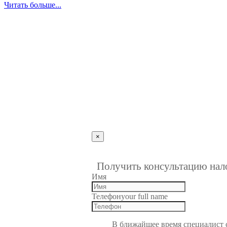
Читать больше...
×
""
1
Получить консультацию нал
Имя
Телефон
your full name
В ближайшее время специалист с