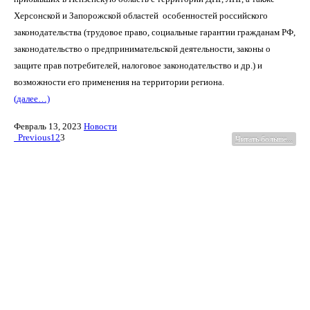
Херсонской и Запорожской областей
особенностей российского
законодательства (трудовое право, социальные гарантии гражданам РФ,
законодательство о предпринимательской деятельности, законы о
защите прав потребителей, налоговое законодательство и др.) и
возможности его применения на территории региона.
(далее…)
Февраль 13, 2023
Новости
Previous
1
2
3
Читать больше...
г. Пенза, ул. Московская, д.74, оф.329
Мы на карте
+7 (927) 289 9698
info@kbrp.ru