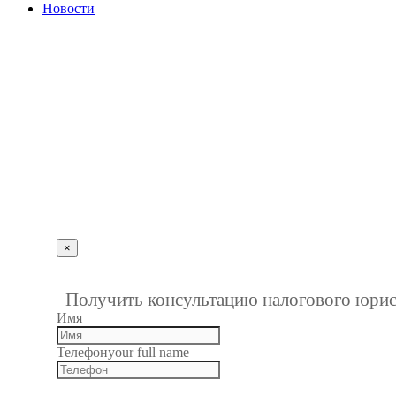
Новости
г. Пенза, ул. Московская, д.74, оф.329
Мы на карте
+7 (927) 289 9698
info@kbrp.ru
Получить консультацию
×
""
1
Получить консультацию налогового юрис
Имя
Телефон
your full name