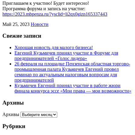
Приглашаем к участию! Будет интересно!
Программа форума и запись на участие:
https://2023.mbpenza.ru/?ysclid=li2qx0gizn165337443
Май 25, 2023
Новости
Свежие записи
Хорошая новость для малого бизнеса!
Евгений Кузьмичев принял участие в Форуме для
предпринимателей «Голос лидера»
26 февраля на площадке Пензенская областная торгово-
промышленная палата Кузьмичев Евгений провел
семинар по актуальным налоговым вопросам для
предпринимателей
Кузьмичев Евгений принял участие в работе жюри
финала конкурса эссе «Мои права — мои возможности»
Архивы
Архивы
Рубрики