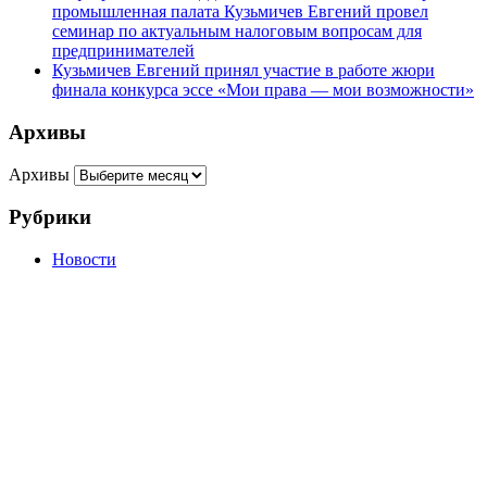
промышленная палата Кузьмичев Евгений провел
семинар по актуальным налоговым вопросам для
предпринимателей
Кузьмичев Евгений принял участие в работе жюри
финала конкурса эссе «Мои права — мои возможности»
Архивы
Архивы
Рубрики
Новости
г. Пенза, ул. Московская, д.74, оф.329
Мы на карте
+7 (927) 289 9698
info@kbrp.ru