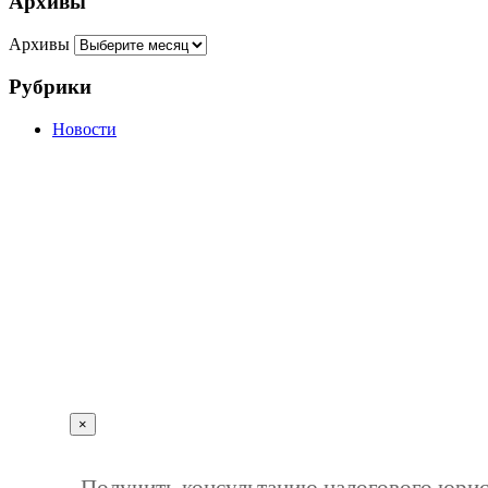
Архивы
Архивы
Рубрики
Новости
г. Пенза, ул. Московская, д.74, оф.329
Мы на карте
+7 (927) 289 9698
info@kbrp.ru
Получить консультацию
×
""
1
Получить консультацию налогового юрис