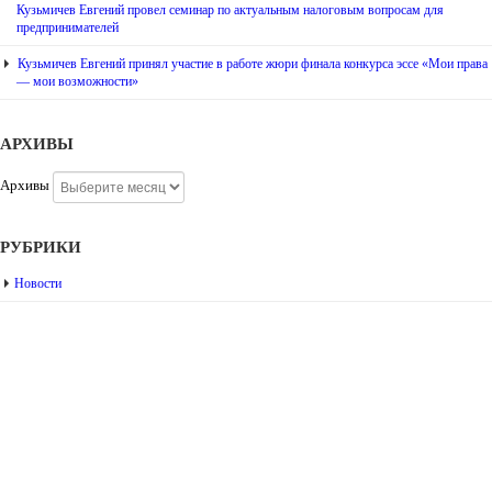
Кузьмичев Евгений провел семинар по актуальным налоговым вопросам для
предпринимателей
Кузьмичев Евгений принял участие в работе жюри финала конкурса эссе «Мои права
— мои возможности»
АРХИВЫ
Архивы
РУБРИКИ
Новости
г. Пенза, ул. Московская, д.74, оф.329
Мы на карте
+7 (927) 289 9698