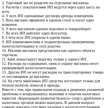
2. Торговый зал не разделен на отдельные магазины.
3. Расчеты с покупателями ИП ведутся через одну кассу на
всех.
4. У всех ИП одинаковые договора аренды помещения.
5. Весь магазин оформлен в едином стиле и носит одно
название.
6. У всех магазинов единые персонал и товарооборот.
7. Во всех ИП работает один бухгалтер.
8. Счета всех ИП открыты в одном банке.
9. ИП взаимозависимы и подконтрольны проверяемому
налогоплательщику в силу родства.
10. Реклама магазина представлена как единого объекта
торговли.
11. Банк инкассирует выручку только у одного ИП.
12. Расходы на содержание, связь и охрану магазина несет
проверяемый налогоплательщик.
13. Другие ИП не несут расходов на транспортировку товара
от поставщиков до магазина.
14. На счета зависимых ИП средства поступают только для
оплаты налогов, взносов и аренды.
Вместе с тем, при правильном подходе к решению указанной
проблемы и вооружившись знаниями и опытом налоговых
юристов «Корпорации развития бизнеса» спор о дроблении у
налоговых органов можно выиграть. В данном вопросе
главное доказать суду факт наличия у налогоплательщиков