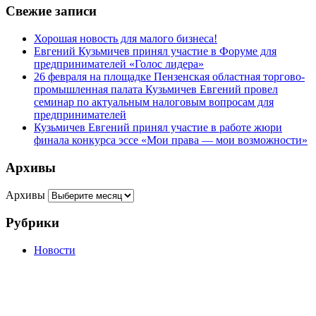
Свежие записи
Хорошая новость для малого бизнеса!
Евгений Кузьмичев принял участие в Форуме для
предпринимателей «Голос лидера»
26 февраля на площадке Пензенская областная торгово-
промышленная палата Кузьмичев Евгений провел
семинар по актуальным налоговым вопросам для
предпринимателей
Кузьмичев Евгений принял участие в работе жюри
финала конкурса эссе «Мои права — мои возможности»
Архивы
Архивы
Рубрики
Новости
г. Пенза, ул. Московская, д.74, оф.329
Мы на карте