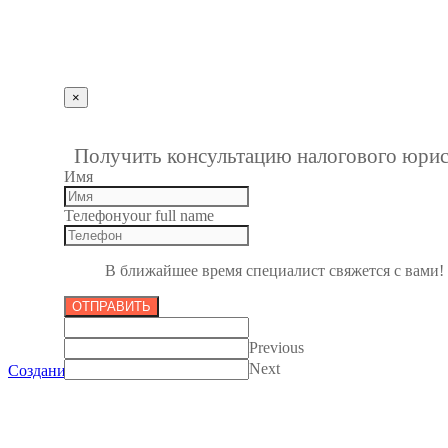
info@kbrp.ru
Получить консультацию
×
""
1
Получить консультацию налогового юрис
Имя
Телефон
your full name
В ближайшее время специалист свяжется с вами!
ОТПРАВИТЬ
Previous
Next
Создание сайтов в Пензе
Все права защищены 2012-2017.