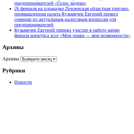
предпринимателей «Голос лидера»
26 февраля на площадке Пензенская областная торгово-
промышленная палата Кузьмичев Евгений провел
семинар по актуальным налоговым вопросам для
предпринимателей
Кузьмичев Евгений принял участие в работе жюри
финала конкурса эссе «Мои права — мои возможности»
Архивы
Архивы
Рубрики
Новости
г. Пенза, ул. Московская, д.74, оф.329
Мы на карте
+7 (927) 289 9698