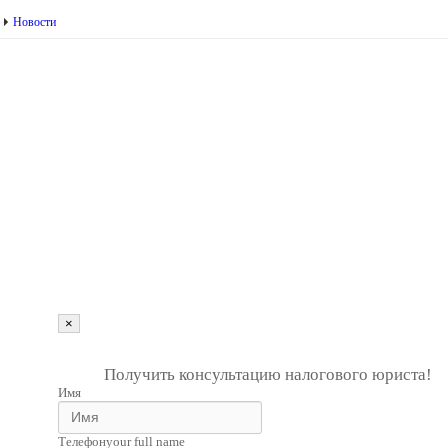
Новости
г. Пенза, ул. Московская, д.74, оф.329
Мы на карте
+7 (927) 289 9698
info@kbrp.ru
Получить консультацию
×
""
1
Получить консультацию налогового юриста!
Имя
Телефон
your full name