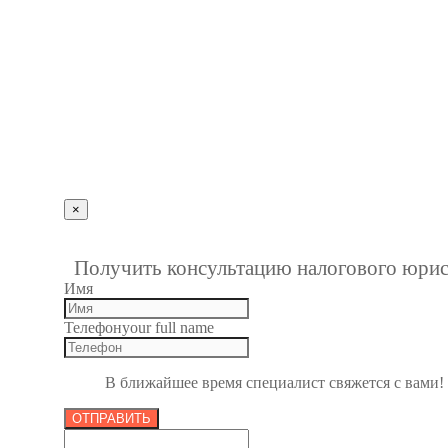
Мы на карте
+7 (927) 289 9698
info@kbrp.ru
Получить консультацию
×
""
1
Получить консультацию налогового юрис
Имя
Телефон
your full name
В ближайшее время специалист свяжется с вами!
ОТПРАВИТЬ