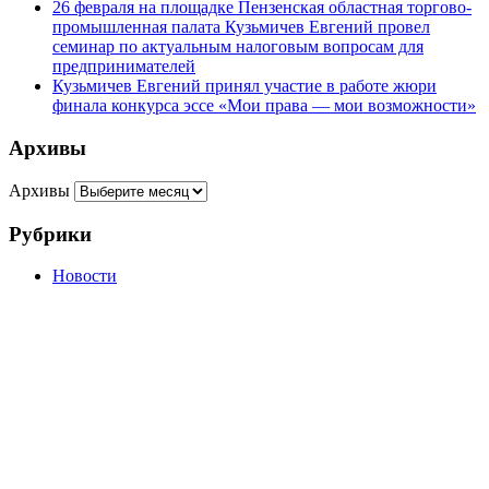
26 февраля на площадке Пензенская областная торгово-
промышленная палата Кузьмичев Евгений провел
семинар по актуальным налоговым вопросам для
предпринимателей
Кузьмичев Евгений принял участие в работе жюри
финала конкурса эссе «Мои права — мои возможности»
Архивы
Архивы
Рубрики
Новости
г. Пенза, ул. Московская, д.74, оф.329
Мы на карте
+7 (927) 289 9698
info@kbrp.ru