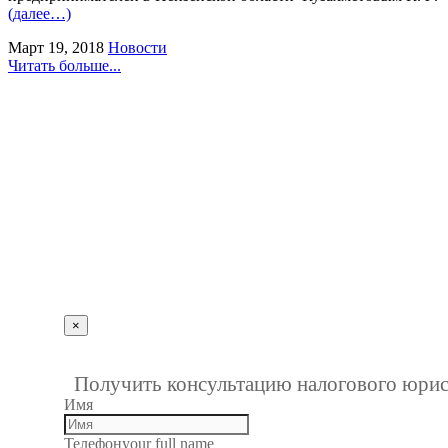
(далее…)
Март 19, 2018
Новости
Читать больше...
г. Пенза, ул. Московская, д.74, оф.329
Мы на карте
+7 (927) 289 9698
info@kbrp.ru
Получить консультацию
×
""
1
Получить консультацию налогового юрис
Имя
Телефон
your full name