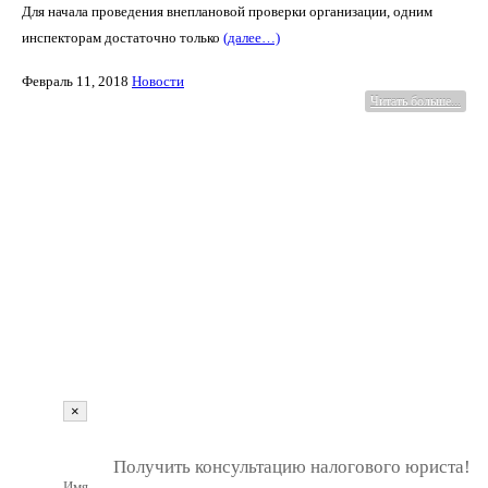
Для начала проведения внеплановой проверки организации, одним
инспекторам достаточно только
(далее…)
Февраль 11, 2018
Новости
Читать больше...
г. Пенза, ул. Московская, д.74, оф.329
Мы на карте
+7 (927) 289 9698
info@kbrp.ru
Получить консультацию
×
""
1
Получить консультацию налогового юриста!
Имя